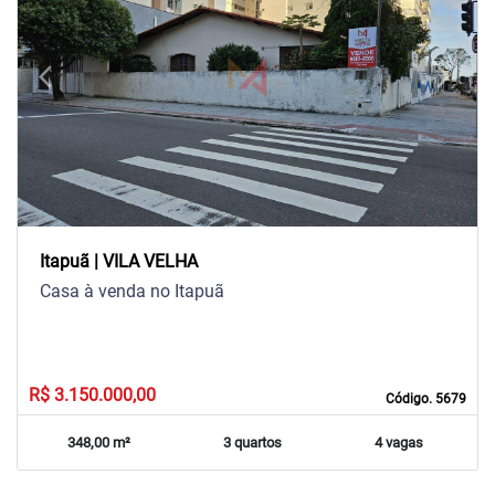
arrow_back_ios
arrow_forward_ios
Previous
Next
Itapuã | VILA VELHA
Casa à venda no Itapuã
R$ 3.150.000,00
Código. 5679
348,00 m²
3 quartos
4 vagas