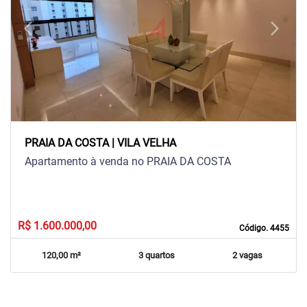
arrow_back_ios
arrow_forward_ios
Previous
Next
PRAIA DA COSTA | VILA VELHA
Apartamento à venda no PRAIA DA COSTA
R$ 1.600.000,00
Código. 4455
120,00 m²
3 quartos
2 vagas