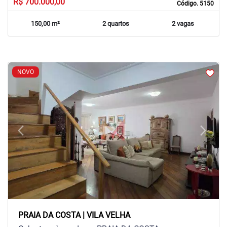
R$ 700.000,00
Código. 5150
150,00 m²
2 quartos
2 vagas
NOVO
arrow_back_ios
arrow_forward_ios
Previous
Next
PRAIA DA COSTA | VILA VELHA