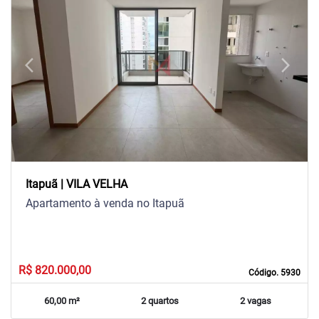
arrow_back_ios
arrow_forward_ios
Previous
Next
Itapuã | VILA VELHA
Apartamento à venda no Itapuã
R$ 820.000,00
Código. 5930
60,00 m²
2 quartos
2 vagas