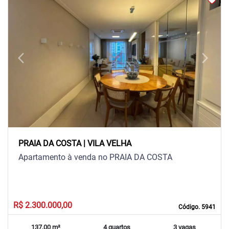
arrow_back_ios
arrow_forward_ios
Previous
Next
PRAIA DA COSTA | VILA VELHA
Apartamento à venda no PRAIA DA COSTA
R$ 2.300.000,00
Código. 5941
137,00 m²
4 quartos
3 vagas