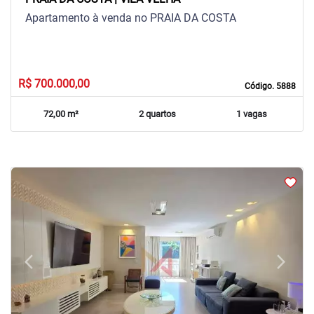
Apartamento à venda no PRAIA DA COSTA
R$ 700.000,00
Código. 5888
72,00 m²
2 quartos
1 vagas
arrow_back_ios
arrow_forward_ios
Previous
Next