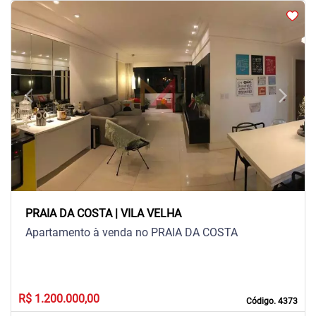
arrow_back_ios
arrow_forward_ios
Previous
Next
PRAIA DA COSTA | VILA VELHA
Apartamento à venda no PRAIA DA COSTA
R$ 1.200.000,00
Código. 4373