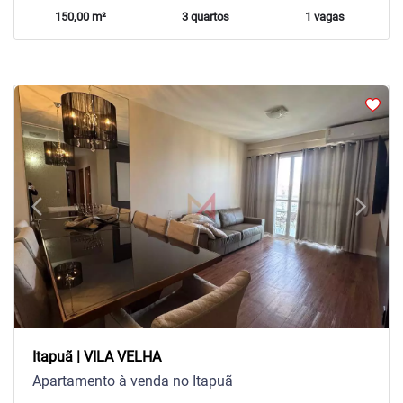
150,00 m²
3 quartos
1 vagas
arrow_back_ios
arrow_forward_ios
Previous
Next
Itapuã | VILA VELHA
Apartamento à venda no Itapuã