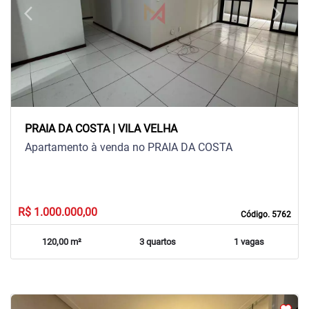
arrow_back_ios
arrow_forward_ios
Previous
Next
PRAIA DA COSTA | VILA VELHA
Apartamento à venda no PRAIA DA COSTA
R$ 1.000.000,00
Código. 5762
120,00 m²
3 quartos
1 vagas