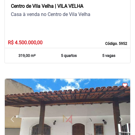
Centro de Vila Velha | VILA VELHA
Casa à venda no Centro de Vila Velha
R$ 4.500.000,00
Código. 5952
319,00 m²
5 quartos
5 vagas
arrow_back_ios
arrow_forward_ios
Previous
Next