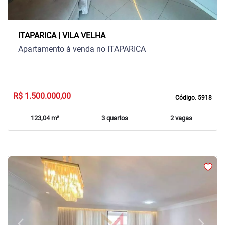
ITAPARICA | VILA VELHA
Apartamento à venda no ITAPARICA
R$ 1.500.000,00
Código. 5918
123,04 m²
3 quartos
2 vagas
arrow_back_ios
arrow_forward_ios