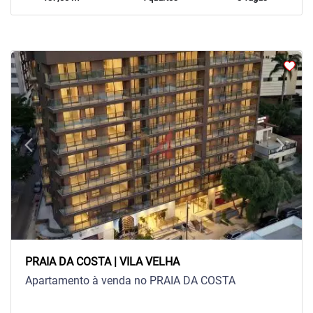
arrow_back_ios
arrow_forward_ios
Previous
Next
PRAIA DA COSTA | VILA VELHA
Apartamento à venda no PRAIA DA COSTA