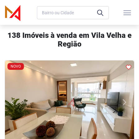
menu
138 Imóveis à venda em Vila Velha e
Região
NOVO
arrow_back_ios
arrow_forward_ios
Previous
Next