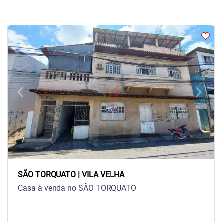
arrow_back_ios
arrow_forward_ios
Previous
Next
SÃO TORQUATO | VILA VELHA
Casa à venda no SÃO TORQUATO