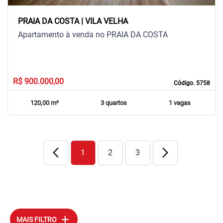
PRAIA DA COSTA | VILA VELHA
Apartamento à venda no PRAIA DA COSTA
R$ 900.000,00
Código. 5758
120,00 m²
3 quartos
1 vagas
arrow_back_ios_new
arrow_forward_ios
1
2
3
add
MAIS FILTRO