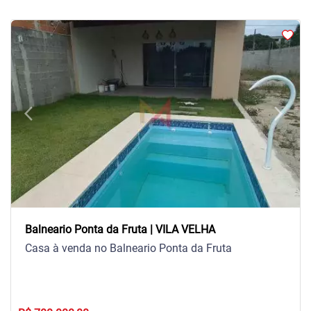
arrow_back_ios
arrow_forward_ios
Previous
Next
Balneario Ponta da Fruta | VILA VELHA
Casa à venda no Balneario Ponta da Fruta