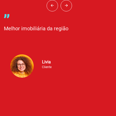
Melhor imobiliária da região
A
r
Livia
Cliente