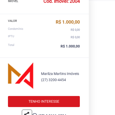
Cód. imóvel: 2004
IMOVEL
VALOR
R$ 1.000,00
Condomínio
R$ 0,00
IPTU
R$ 0,00
Total
R$ 1.000,00
Marilza Martins Imóveis
(27) 3200-4454
TENHO INTERESSE
share