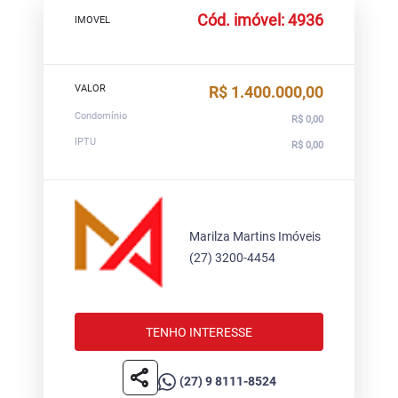
Cód. imóvel: 4936
IMOVEL
VALOR
R$ 1.400.000,00
Condomínio
R$ 0,00
IPTU
R$ 0,00
Marilza Martins Imóveis
(27) 3200-4454
TENHO INTERESSE
share
(27) 9 8111-8524